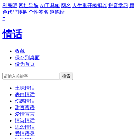
利民吧
网址导航
AI工具箱
网名
人生重开模拟器
拼音学习
颜
色代码转换
个性签名
道德经
≡
情话
收藏
保存到桌面
设为首页
土味情话
表白情话
伤感情话
甜言蜜语
爱情宣言
情诗情话
思念情话
爱情语录