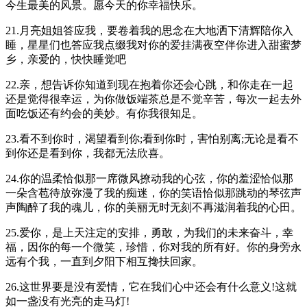
今生最美的风景。愿今天的你幸福快乐。
21.月亮姐姐答应我，要卷着我的思念在大地洒下清辉陪你入
睡，星星们也答应我点缀我对你的爱挂满夜空伴你进入甜蜜梦
乡，亲爱的，快快睡觉吧
22.亲，想告诉你知道到现在抱着你还会心跳，和你走在一起
还是觉得很幸运，为你做饭端茶总是不觉辛苦，每次一起去外
面吃饭还有约会的美妙。有你我很知足。
23.看不到你时，渴望看到你;看到你时，害怕别离;无论是看不
到你还是看到你，我都无法欣喜。
24.你的温柔恰似那一席微风撩动我的心弦，你的羞涩恰似那
一朵含苞待放弥漫了我的痴迷，你的笑语恰似那跳动的琴弦声
声陶醉了我的魂儿，你的美丽无时无刻不再滋润着我的心田。
25.爱你，是上天注定的安排，勇敢，为我们的未来奋斗，幸
福，因你的每一个微笑，珍惜，你对我的所有好。你的身旁永
远有个我，一直到夕阳下相互搀扶回家。
26.这世界要是没有爱情，它在我们心中还会有什么意义!这就
如一盏没有光亮的走马灯!