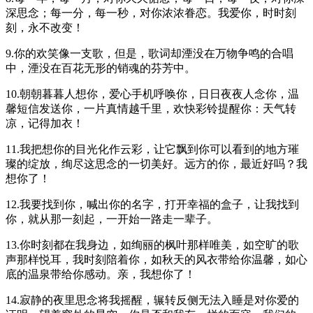
深思念；每一分，每一秒，对你浓浓眷恋。我爱你，时时刻
刻，永不改变！
9.你的欢笑像一支歌，但是，歌词却湮没在万物争鸣的合唱
中，湮没在百花无形的销魂的芬芳中。
10.朝朝暮暮人想你，爱心手机呼唤你，日日夜夜人念你，温
馨短信发送你，一片真情越千里，欢快彩铃提醒你：天气转
凉，记得加衣！
11.我把想你的目光化作云彩，让它飘到你可以看到的地方璀
璨的绽放，绚尽这思念的一切美好。远方的你，最近好吗？我
想你了！
12.我要找到你，喊出你的名字，打开幸福的盒子，让我找到
你，就从那一刻起，一开始一路走一辈子。
13.你时刻都在我身边，如绚丽的枫叶那样唯美，如空旷的歌
声那样悦耳，我时刻陪着你，如秋天的风衣带给你温馨，如心
底的温泉带给你感动。亲，我想你了！
14.寂静的夜里思念将我摇醒，辗转反侧无法入睡是对你爱的