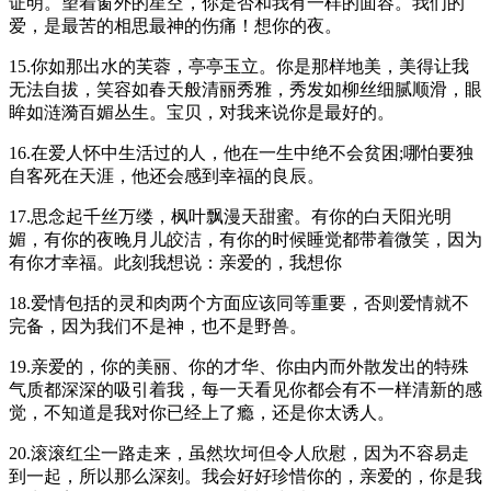
证明。望着窗外的星空，你是否和我有一样的面容。我们的
爱，是最苦的相思最神的伤痛！想你的夜。
15.你如那出水的芙蓉，亭亭玉立。你是那样地美，美得让我
无法自拔，笑容如春天般清丽秀雅，秀发如柳丝细腻顺滑，眼
眸如涟漪百媚丛生。宝贝，对我来说你是最好的。
16.在爱人怀中生活过的人，他在一生中绝不会贫困;哪怕要独
自客死在天涯，他还会感到幸福的良辰。
17.思念起千丝万缕，枫叶飘漫天甜蜜。有你的白天阳光明
媚，有你的夜晚月儿皎洁，有你的时候睡觉都带着微笑，因为
有你才幸福。此刻我想说：亲爱的，我想你
18.爱情包括的灵和肉两个方面应该同等重要，否则爱情就不
完备，因为我们不是神，也不是野兽。
19.亲爱的，你的美丽、你的才华、你由内而外散发出的特殊
气质都深深的吸引着我，每一天看见你都会有不一样清新的感
觉，不知道是我对你已经上了瘾，还是你太诱人。
20.滚滚红尘一路走来，虽然坎坷但令人欣慰，因为不容易走
到一起，所以那么深刻。我会好好珍惜你的，亲爱的，你是我