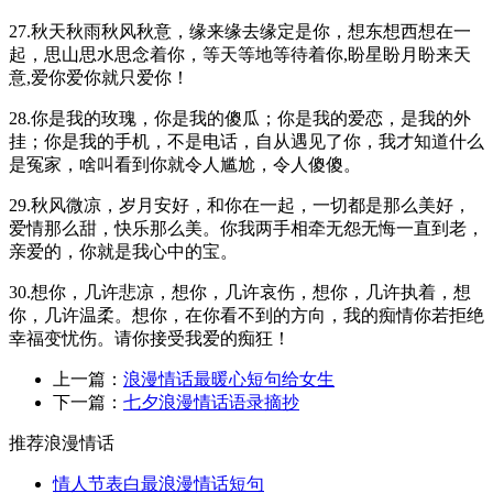
27.秋天秋雨秋风秋意，缘来缘去缘定是你，想东想西想在一
起，思山思水思念着你，等天等地等待着你,盼星盼月盼来天
意,爱你爱你就只爱你！
28.你是我的玫瑰，你是我的傻瓜；你是我的爱恋，是我的外
挂；你是我的手机，不是电话，自从遇见了你，我才知道什么
是冤家，啥叫看到你就令人尴尬，令人傻傻。
29.秋风微凉，岁月安好，和你在一起，一切都是那么美好，
爱情那么甜，快乐那么美。你我两手相牵无怨无悔一直到老，
亲爱的，你就是我心中的宝。
30.想你，几许悲凉，想你，几许哀伤，想你，几许执着，想
你，几许温柔。想你，在你看不到的方向，我的痴情你若拒绝
幸福变忧伤。请你接受我爱的痴狂！
上一篇：
浪漫情话最暖心短句给女生
下一篇：
七夕浪漫情话语录摘抄
推荐浪漫情话
情人节表白最浪漫情话短句