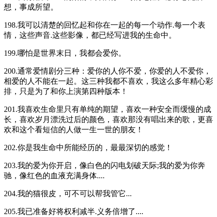
想，事成所望。
198.我可以清楚的回忆起和你在一起的每一个动作.每一个表
情，这些声音.这些影像，都已经写进我的生命中。
199.哪怕是世界末日，我都会爱你。
200.通常爱情剧分三种：爱你的人你不爱，你爱的人不爱你，
相爱的人不能在一起。这三种我都不喜欢，我这么多年精心彩
排，只是为了和你上演第四种版本！
201.我喜欢生命里只有单纯的期望，喜欢一种安全而缓慢的成
长，喜欢岁月漂洗过后的颜色，喜欢那没有唱出来的歌，更喜
欢和这个看短信的人做一生一世的朋友！
202.你是我生命中所能经历的，最最深切的感觉！
203.我的爱为你开启，像白色的闪电划破天际;我的爱为你奔
驰，像红色的血液充满身体....
204.我的猫很皮，可不可以帮我管它...
205.我已准备好将权利减半.义务倍增了....