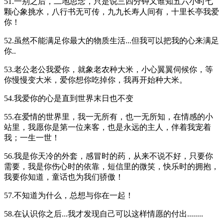
51.一别之后，二地思念，只是说三四分钟又谁知五六小时七
颗心象挑水，八行书无可传，九九长寿人间有，十里长亭我爱
你！
52.虽然不能满足你最大的物质生活...但我可以把我的心来满足
你..
53.老公老公我爱你，就象老农种大米，小心翼翼伺候你，等
你慢慢变大米，爱你想你吃掉你，我再开始种大米。
54.我爱你的心是直到世界末日也不变
55.在爱情的世界里，我一无所有，也一无所知，在情感的小
站里，我愿你是第一位来客，也是永远的主人，伴着我宠着
我；一生一世！
56.我是你天冷的外套，感冒时的药，从来不说不好，只要你
需要，我是你伤心时的依靠，短信里的微笑，快乐时的拥抱，
我要你知道，童话也为我们骄傲！
57.不知道为什么，总想与你在一起！
58.在认识你之后...我才发现自己可以这样情愿的付出........