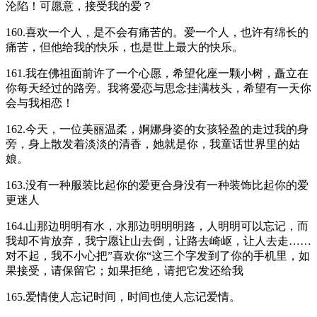
沦陷！可愿意，接受我的爱？
160.喜欢一个人，是不会有痛苦的。爱一个人，也许有绵长的
痛苦，但他给我的快乐，也是世上最大的快乐。
161.我在佛祖面前许了一个心愿，希望化座一颗小树，矗立在
你每天经过的路旁。我将爱恋与思念挂满枝头，希望有一天你
会与我相恋！
162.今天，一位美丽温柔，婀娜身姿的女孩轻盈的走过我的身
旁，身上散发着淡淡的清香，她就是你，我童话世界里的姑
娘。
163.没有一种服装比起你的爱更合身没有一种装饰比起你的爱
更迷人
164.山那边明明有水，水那边明明明路，人明明可以忘记，而
我却不肯放弃，我宁愿让山去倒，让路去崎岖，让人去走……
对不起，我不小心把”喜欢你“这三个字发到了你的手机里，如
果接受，请保留它；如果拒绝，请把它发还给我
165.爱情使人忘记时间，时间也使人忘记爱情。