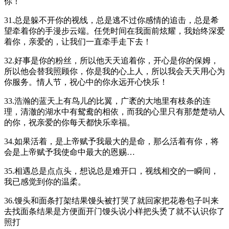
你！
31.总是躲不开你的视线，总是逃不过你感情的追击，总是希
望牵着你的手漫步云端。任凭时间在我面前炫耀，我始终深爱
着你，亲爱的，让我们一直牵手走下去！
32.好事是你的粉丝，所以他天天追着你，开心是你的保姆，
所以他会替我照顾你，你是我的心上人，所以我会天天用心为
你服务。情人节，祝心中的你永远开心快乐！
33.浩瀚的蓝天上有鸟儿的比翼，广袤的大地里有枝条的连
理，清澈的湖水中有鸳鸯的相依，而我的心里只有那楚楚动人
的你，祝亲爱的你每天都快乐幸福。
34.如果活着，是上帝赋予我最大的是命，那么活着有你，将
会是上帝赋予我使命中最大的恩赐…
35.相遇总是点点头，想说总是难开口，视线相交的一瞬间，
我已感觉到你的温柔。
36.馒头和面条打架结果馒头被打哭了就回家把花卷包子叫来
去找面条结果是方便面开门馒头说小样把头烫了就不认识你了
照打