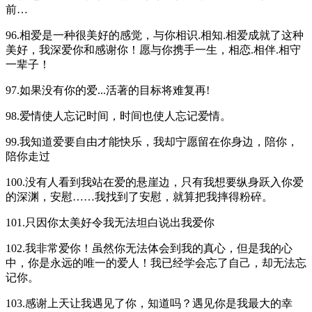
前…
96.相爱是一种很美好的感觉，与你相识.相知.相爱成就了这种
美好，我深爱你和感谢你！愿与你携手一生，相恋.相伴.相守
一辈子！
97.如果没有你的爱...活著的目标将难复再!
98.爱情使人忘记时间，时间也使人忘记爱情。
99.我知道爱要自由才能快乐，我却宁愿留在你身边，陪你，
陪你走过
100.没有人看到我站在爱的悬崖边，只有我想要纵身跃入你爱
的深渊，安慰……我找到了安慰，就算把我摔得粉碎。
101.只因你太美好令我无法坦白说出我爱你
102.我非常爱你！虽然你无法体会到我的真心，但是我的心
中，你是永远的唯一的爱人！我已经学会忘了自己，却无法忘
记你。
103.感谢上天让我遇见了你，知道吗？遇见你是我最大的幸