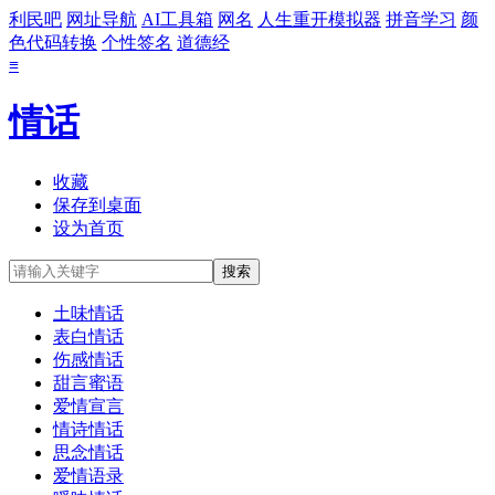
利民吧
网址导航
AI工具箱
网名
人生重开模拟器
拼音学习
颜
色代码转换
个性签名
道德经
≡
情话
收藏
保存到桌面
设为首页
土味情话
表白情话
伤感情话
甜言蜜语
爱情宣言
情诗情话
思念情话
爱情语录