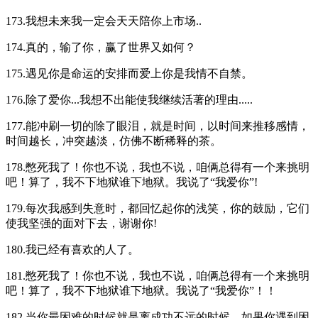
173.我想未来我一定会天天陪你上市场..
174.真的，输了你，赢了世界又如何？
175.遇见你是命运的安排而爱上你是我情不自禁。
176.除了爱你...我想不出能使我继续活著的理由.....
177.能冲刷一切的除了眼泪，就是时间，以时间来推移感情，
时间越长，冲突越淡，仿佛不断稀释的茶。
178.憋死我了！你也不说，我也不说，咱俩总得有一个来挑明
吧！算了，我不下地狱谁下地狱。我说了“我爱你”!
179.每次我感到失意时，都回忆起你的浅笑，你的鼓励，它们
使我坚强的面对下去，谢谢你!
180.我已经有喜欢的人了。
181.憋死我了！你也不说，我也不说，咱俩总得有一个来挑明
吧！算了，我不下地狱谁下地狱。我说了“我爱你”！！
182.当你最困难的时候就是离成功不远的时候，如果你遇到困