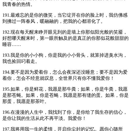
我青春的热情。
191.最难忘的是你的微笑，当它绽开在你的脸上时，我仿佛感
到拂过一阵春风，暖融融的，把我的心都溶化了。
192.现在每天醒来睁开眼见到的是墙上你那似阳光般的笑靥，
好想哪天醒来时，第一眼所触及的是真正的你那似花般甜甜的
睡容……
193.我是你的小小狗，你是我的小小骨头，就算掉进臭水沟，
我也捡回叼着走。
194.要不是因为爱着你，怎么会夜深还没睡意；要不是因为爱
着你，怎会不经意就叹息，全世界只有你不懂我爱你！
195.如果，你是鲜花，我愿是那牛粪；如果，你是牛粪，我愿
是那苍蝇。如果，你是苍蝇，我愿是那有缝的蛋。如果，你是
那蛋，我愿是那茶叶。
196.在漫漫的人生中，我找到了你，是你给了我生存的信心，
是你让我的生活从此不再平淡。我爱你！
197.我将用我一生的柔情，开启你尘封的记忆。愿你心随所