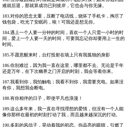
难就后退，那就算成功已到彼岸，它也会与你无缘。
183.对你的思念太重，压断了电话线，烧坏了手机卡，掏尽了
钱包袋，吃光了安眠药，唉！可我还是想见你。
184.遇上一个人要一分钟的时间，喜欢一个人只需一小时的时
间，爱上一个人要一天的时间，可要我忘记你却要用上一生的
时间。
185.不愿意醒来时，台灯投射在墙上只有我孤独的身影
186.你别难过，因为我一直在这里，哪里都不去。无论是千年
还是万年，在下次幽界之门开启的时刻，我会等着你来。
187.我看到你，我怕触电；我看不到你，我需要充电。如果没
有你，我想我会断电。
188.有你相伴的日子，即使平凡也浪漫！
189.这么多年来，我一直在寻找理想的爱情，但没有一个人能
像你那样在最初的时刻打动了我，而且越来越深沉的打动。
190.多彩的风信子，晃动着我的初恋。你晶亮的眼睛，引燃了