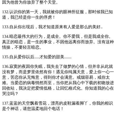
因为他曾为你放弃了整个天堂。
132.认识你的第一天，我就被你的眼神所征服，那时候我已知
道，我已经是你一生的俘虏！
133.自从你出现后，我才知道原来有人爱是那么的美好..
134.暗恋最伟大的行为，是成全。你不爱我，但是我成全你。
真正的暗恋，是一生的事业，不因他远离你而放弃。没有这种
情操，不要轻言暗恋。
135.自从爱你以后.....才知爱的甜美.......
136.寂寞的夜因你失眠，我失去了做梦的心情，但并非从此就
没有梦，而是梦里依然有你！遇见你纯属天意，爱上你一心一
意，苦恋你从无悔意，得到你才会满意。戒烟容易，戒你太
难。当爱恋的病毒悄然而至，当你把从我心中下载的初吻放进
回收站，我决定把爱情低格，让回忆格式化。你知道我的心在
哭泣吗？
137.蓝蓝的天空飘着雪花，漂亮的皮鞋漏着脚丫，你我的相识
是个神话，请您温柔地回个电话！