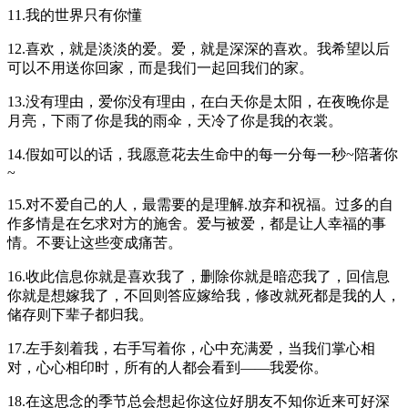
11.我的世界只有你懂
12.喜欢，就是淡淡的爱。爱，就是深深的喜欢。我希望以后
可以不用送你回家，而是我们一起回我们的家。
13.没有理由，爱你没有理由，在白天你是太阳，在夜晚你是
月亮，下雨了你是我的雨伞，天冷了你是我的衣裳。
14.假如可以的话，我愿意花去生命中的每一分每一秒~陪著你
~
15.对不爱自己的人，最需要的是理解.放弃和祝福。过多的自
作多情是在乞求对方的施舍。爱与被爱，都是让人幸福的事
情。不要让这些变成痛苦。
16.收此信息你就是喜欢我了，删除你就是暗恋我了，回信息
你就是想嫁我了，不回则答应嫁给我，修改就死都是我的人，
储存则下辈子都归我。
17.左手刻着我，右手写着你，心中充满爱，当我们掌心相
对，心心相印时，所有的人都会看到――我爱你。
18.在这思念的季节总会想起你这位好朋友不知你近来可好深