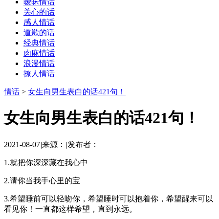
暧昧情话
关心的话
感人情话
道歉的话
经典情话
肉麻情话
浪漫情话
撩人情话
情话
>
女生向男生表白的话421句！
女生向男生表白的话421句！
2021-08-07
|
来源：
|
发布者：
1.就把你深深藏在我心中
2.请你当我手心里的宝
3.希望睡前可以轻吻你，希望睡时可以抱着你，希望醒来可以
看见你！一直都这样希望，直到永远。