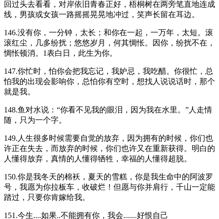
回过头去看看，对岸依旧青春正好，梧桐树在两旁笔直地连成
线，男孩或女孩一路摇摇晃晃地冲过，笑声长留在耳边。
146.没有你，一分钟，太长；和你在一起，一万年，太短。滚
滚红尘，几多纷扰；悠悠岁月，何其惆怅。因你，纷扰不在，
惆怅顿消。1表白日，此生为你。
147.你忙时，怕你会把我忘记，我妒忌，我吃醋。你很忙，总
怕我的出现会影响你，总怕你有空时，想找人说说话时，那个
就是我。
148.鱼对水说：“你看不见我的眼泪，因为我在水里。”人走情
随，只为一个字。
149.人生很多时候需要自觉的放弃，因为拥有的时候，你们也
许正在失去，而放弃的时候，你们也许又在重新获得。明白的
人懂得放弃，真情的人懂得牺牲，幸福的人懂得超脱。
150.你是我冬天的棉袄，夏天的雪糕，你是我生命中的阿波罗
号，我愿为你拉板车，收破烂！但愿与你并肩行，千山一定能
踏过，只要你肯嫁给我。
151.今生....如果..不能拥有你，我会.......好恨自己